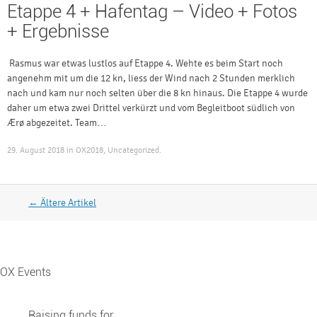
Etappe 4 + Hafentag – Video + Fotos
+ Ergebnisse
Rasmus war etwas lustlos auf Etappe 4. Wehte es beim Start noch
angenehm mit um die 12 kn, liess der Wind nach 2 Stunden merklich
nach und kam nur noch selten über die 8 kn hinaus. Die Etappe 4 wurde
daher um etwa zwei Drittel verkürzt und vom Begleitboot südlich von
Ærø abgezeitet. Team…
29. August 2018
in
OX2018
,
Uncategorized
.
Artikel Navigation
←
Ältere Artikel
OX Events
Raising funds for