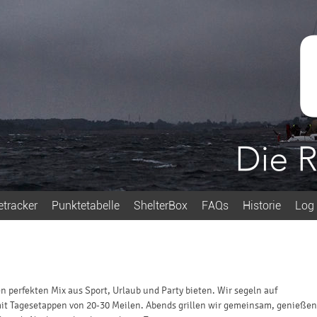
etracker
Punktetabelle
ShelterBox
FAQs
Historie
Log 
n perfekten Mix aus Sport, Urlaub und Party bieten. Wir segeln auf
it Tagesetappen von 20-30 Meilen. Abends grillen wir gemeinsam, genießen